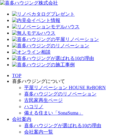
TOP
喜多ハウジングについて
平屋リノベーション HOUSE ReBORN
喜多ハウジングのリノベーション
古民家再生ページ
ハコリノ
備える住まい「SonaSuma」
会社案内
喜多ハウジングが選ばれる10の理由
会社案内一覧