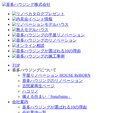
TOP
喜多ハウジングについて
平屋リノベーション HOUSE ReBORN
喜多ハウジングのリノベーション
古民家再生ページ
ハコリノ
備える住まい「SonaSuma」
会社案内
喜多ハウジングが選ばれる10の理由
会社案内一覧