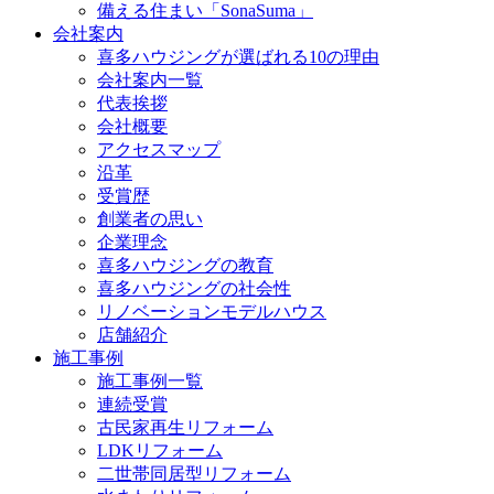
備える住まい「SonaSuma」
会社案内
喜多ハウジングが選ばれる10の理由
会社案内一覧
代表挨拶
会社概要
アクセスマップ
沿革
受賞歴
創業者の思い
企業理念
喜多ハウジングの教育
喜多ハウジングの社会性
リノベーションモデルハウス
店舗紹介
施工事例
施工事例一覧
連続受賞
古民家再生リフォーム
LDKリフォーム
二世帯同居型リフォーム