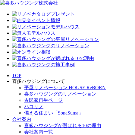
TOP
喜多ハウジングについて
平屋リノベーション HOUSE ReBORN
喜多ハウジングのリノベーション
古民家再生ページ
ハコリノ
備える住まい「SonaSuma」
会社案内
喜多ハウジングが選ばれる10の理由
会社案内一覧