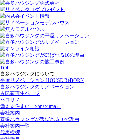
TOP
喜多ハウジングについて
平屋リノベーション HOUSE ReBORN
喜多ハウジングのリノベーション
古民家再生ページ
ハコリノ
備える住まい「SonaSuma」
会社案内
喜多ハウジングが選ばれる10の理由
会社案内一覧
代表挨拶
会社概要