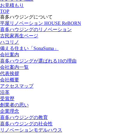
お見積もり
TOP
喜多ハウジングについて
平屋リノベーション HOUSE ReBORN
喜多ハウジングのリノベーション
古民家再生ページ
ハコリノ
備える住まい「SonaSuma」
会社案内
喜多ハウジングが選ばれる10の理由
会社案内一覧
代表挨拶
会社概要
アクセスマップ
沿革
受賞歴
創業者の思い
企業理念
喜多ハウジングの教育
喜多ハウジングの社会性
リノベーションモデルハウス