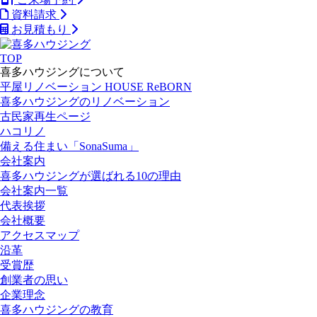
資料請求
お見積もり
TOP
喜多ハウジングについて
平屋リノベーション HOUSE ReBORN
喜多ハウジングのリノベーション
古民家再生ページ
ハコリノ
備える住まい「SonaSuma」
会社案内
喜多ハウジングが選ばれる10の理由
会社案内一覧
代表挨拶
会社概要
アクセスマップ
沿革
受賞歴
創業者の思い
企業理念
喜多ハウジングの教育