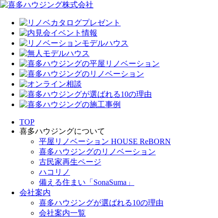
TOP
喜多ハウジングについて
平屋リノベーション HOUSE ReBORN
喜多ハウジングのリノベーション
古民家再生ページ
ハコリノ
備える住まい「SonaSuma」
会社案内
喜多ハウジングが選ばれる10の理由
会社案内一覧