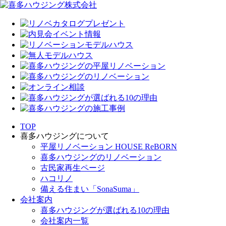
TOP
喜多ハウジングについて
平屋リノベーション HOUSE ReBORN
喜多ハウジングのリノベーション
古民家再生ページ
ハコリノ
備える住まい「SonaSuma」
会社案内
喜多ハウジングが選ばれる10の理由
会社案内一覧