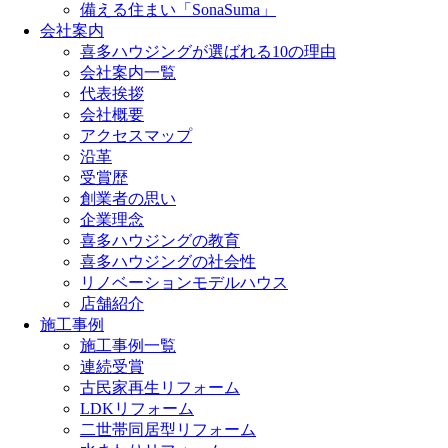
備える住まい「SonaSuma」
会社案内
喜多ハウジングが選ばれる10の理由
会社案内一覧
代表挨拶
会社概要
アクセスマップ
沿革
受賞歴
創業者の思い
企業理念
喜多ハウジングの教育
喜多ハウジングの社会性
リノベーションモデルハウス
店舗紹介
施工事例
施工事例一覧
連続受賞
古民家再生リフォーム
LDKリフォーム
二世帯同居型リフォーム