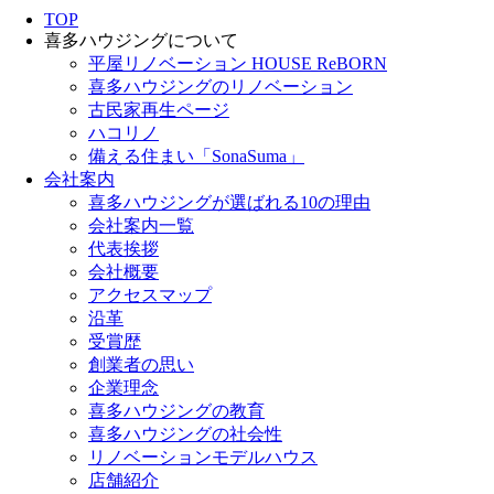
TOP
喜多ハウジングについて
平屋リノベーション HOUSE ReBORN
喜多ハウジングのリノベーション
古民家再生ページ
ハコリノ
備える住まい「SonaSuma」
会社案内
喜多ハウジングが選ばれる10の理由
会社案内一覧
代表挨拶
会社概要
アクセスマップ
沿革
受賞歴
創業者の思い
企業理念
喜多ハウジングの教育
喜多ハウジングの社会性
リノベーションモデルハウス
店舗紹介