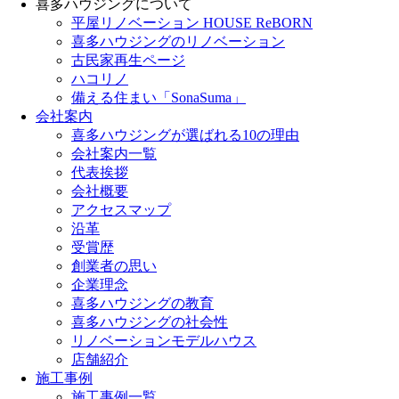
喜多ハウジングについて
平屋リノベーション HOUSE ReBORN
喜多ハウジングのリノベーション
古民家再生ページ
ハコリノ
備える住まい「SonaSuma」
会社案内
喜多ハウジングが選ばれる10の理由
会社案内一覧
代表挨拶
会社概要
アクセスマップ
沿革
受賞歴
創業者の思い
企業理念
喜多ハウジングの教育
喜多ハウジングの社会性
リノベーションモデルハウス
店舗紹介
施工事例
施工事例一覧