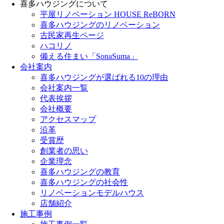
喜多ハウジングについて
平屋リノベーション HOUSE ReBORN
喜多ハウジングのリノベーション
古民家再生ページ
ハコリノ
備える住まい「SonaSuma」
会社案内
喜多ハウジングが選ばれる10の理由
会社案内一覧
代表挨拶
会社概要
アクセスマップ
沿革
受賞歴
創業者の思い
企業理念
喜多ハウジングの教育
喜多ハウジングの社会性
リノベーションモデルハウス
店舗紹介
施工事例