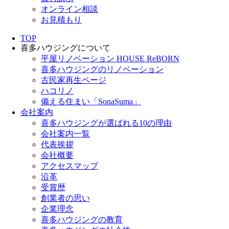
オンライン相談
お見積もり
TOP
喜多ハウジングについて
平屋リノベーション HOUSE ReBORN
喜多ハウジングのリノベーション
古民家再生ページ
ハコリノ
備える住まい「SonaSuma」
会社案内
喜多ハウジングが選ばれる10の理由
会社案内一覧
代表挨拶
会社概要
アクセスマップ
沿革
受賞歴
創業者の思い
企業理念
喜多ハウジングの教育