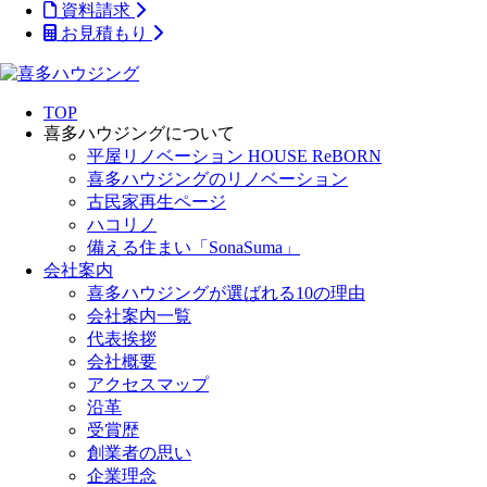
資料請求
お見積もり
TOP
喜多ハウジングについて
平屋リノベーション HOUSE ReBORN
喜多ハウジングのリノベーション
古民家再生ページ
ハコリノ
備える住まい「SonaSuma」
会社案内
喜多ハウジングが選ばれる10の理由
会社案内一覧
代表挨拶
会社概要
アクセスマップ
沿革
受賞歴
創業者の思い
企業理念