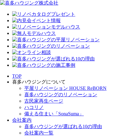
TOP
喜多ハウジングについて
平屋リノベーション HOUSE ReBORN
喜多ハウジングのリノベーション
古民家再生ページ
ハコリノ
備える住まい「SonaSuma」
会社案内
喜多ハウジングが選ばれる10の理由
会社案内一覧