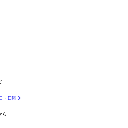
ど
祝日・日曜
から