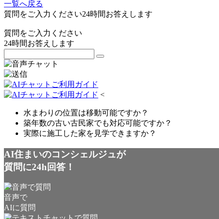
一覧へ戻る
質問をご入力ください
24
時間お答えします
質問をご入力ください
24
時間お答えします
<
水まわりの位置は移動可能ですか？
築年数の古い古民家でも対応可能ですか？
実際に施工した家を見学できますか？
AI住まいのコンシェルジュが
質問に24h回答！
音声で
AIに質問