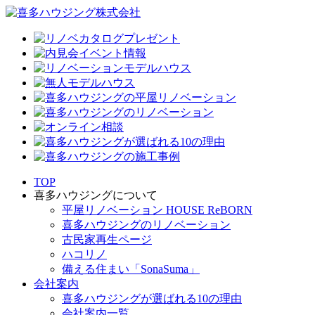
TOP
喜多ハウジングについて
平屋リノベーション HOUSE ReBORN
喜多ハウジングのリノベーション
古民家再生ページ
ハコリノ
備える住まい「SonaSuma」
会社案内
喜多ハウジングが選ばれる10の理由
会社案内一覧