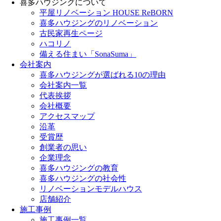
喜多ハウジングについて
平屋リノベーション HOUSE ReBORN
喜多ハウジングのリノベーション
古民家再生ページ
ハコリノ
備える住まい「SonaSuma」
会社案内
喜多ハウジングが選ばれる10の理由
会社案内一覧
代表挨拶
会社概要
アクセスマップ
沿革
受賞歴
創業者の思い
企業理念
喜多ハウジングの教育
喜多ハウジングの社会性
リノベーションモデルハウス
店舗紹介
施工事例
施工事例一覧