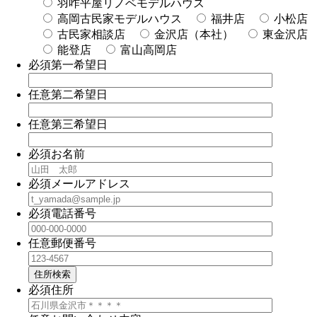
羽咋平屋リノベモデルハウス
高岡古民家モデルハウス
福井店
小松店
古民家相談店
金沢店（本社）
東金沢店
能登店
富山高岡店
必須
第一希望日
任意
第二希望日
任意
第三希望日
必須
お名前
必須
メールアドレス
必須
電話番号
任意
郵便番号
住所検索
必須
住所