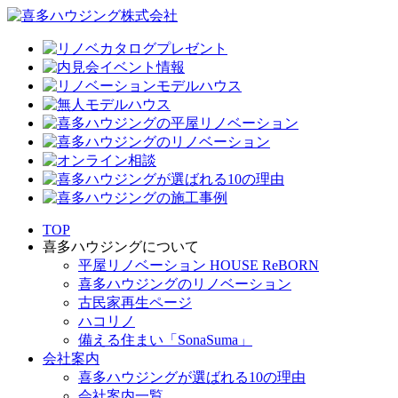
TOP
喜多ハウジングについて
平屋リノベーション HOUSE ReBORN
喜多ハウジングのリノベーション
古民家再生ページ
ハコリノ
備える住まい「SonaSuma」
会社案内
喜多ハウジングが選ばれる10の理由
会社案内一覧