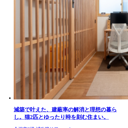
減築で叶えた、建蔽率の解消と理想の暮ら
し。猫2匹とゆったり時を刻む住まい。