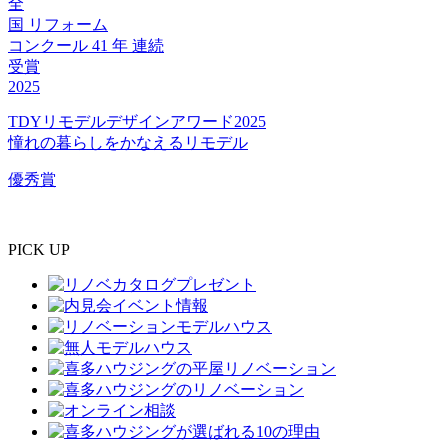
全
国
リフォーム
コンクール
41
年
連続
受賞
2025
TDYリモデルデザインアワード2025
憧れの暮らしをかなえるリモデル
優秀賞
PICK UP