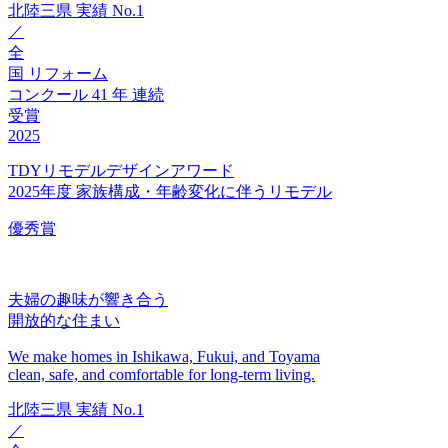
北陸三県
実績
No.1
／
全
国
リフォーム
コンクール
41
年
連続
受賞
2025
TDYリモデルデザインアワード
2025年度 家族構成・年齢変化に伴うリモデル
優秀賞
夫婦の趣味が響き合う
開放的な住まい
We make homes in Ishikawa, Fukui, and Toyama
clean, safe, and comfortable for long-term living.
北陸三県
実績
No.1
／