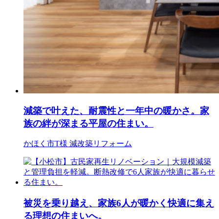
減築で叶えた、耐震性と一年中の暖かさ。家
族の絆が深まる平屋の住まい。
かほく市T様
減改築リフォーム
被災を乗り越え、家族6人が暖かく快適に集え
る理想の住まいへ。