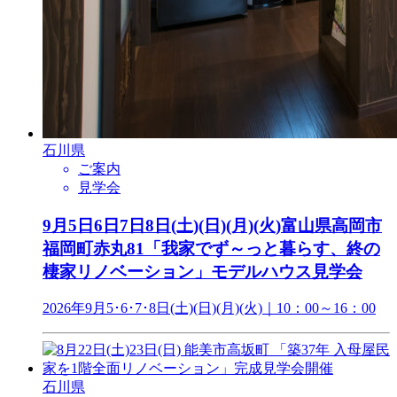
石川県
ご案内
見学会
9月5日6日7日8日(土)(日)(月)(火)富山県高岡市
福岡町赤丸81「我家でず～っと暮らす、終の
棲家リノベーション」モデルハウス見学会
2026年9月5･6･7･8日(土)(日)(月)(火)｜10：00～16：00
石川県