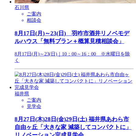
石川県
ご案内
相談会
8月17日(月)～23(日) 羽咋市酒井リノベモデ
ルハウス「無料プラン＋概算見積相談会」
8月17日(月)～23(日)｜10：00～16：00 ※水曜日を除
く
福井県
ご案内
見学会
8月27日(木)28日(金)29日(土) 福井県あわら市
自由ヶ丘「大きな家 減築してコンパクトに」
リノベーション完成見学会