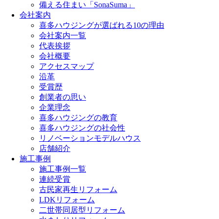
備える住まい「SonaSuma」
会社案内
喜多ハウジングが選ばれる10の理由
会社案内一覧
代表挨拶
会社概要
アクセスマップ
沿革
受賞歴
創業者の思い
企業理念
喜多ハウジングの教育
喜多ハウジングの社会性
リノベーションモデルハウス
店舗紹介
施工事例
施工事例一覧
連続受賞
古民家再生リフォーム
LDKリフォーム
二世帯同居型リフォーム