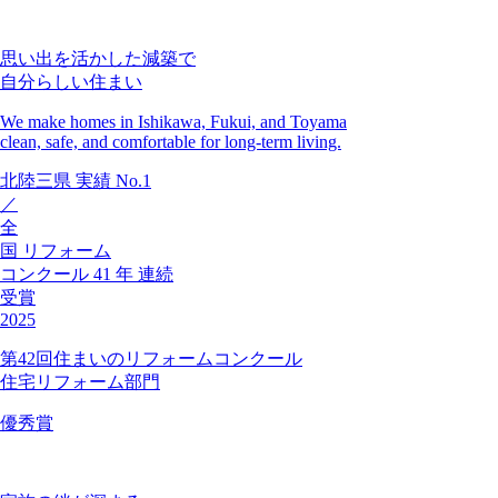
思い出を活かした減築で
自分らしい住まい
We make homes in Ishikawa, Fukui, and Toyama
clean, safe, and comfortable for long-term living.
北陸三県
実績
No.1
／
全
国
リフォーム
コンクール
41
年
連続
受賞
2025
第42回住まいのリフォームコンクール
住宅リフォーム部門
優秀賞