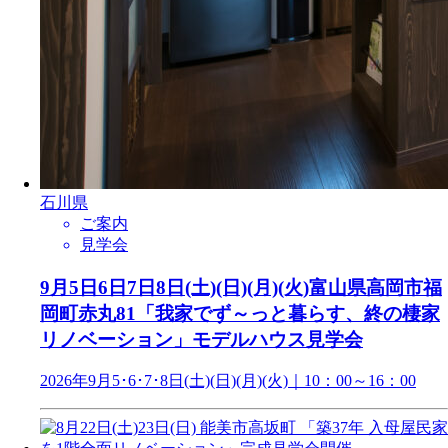
石川県
ご案内
見学会
9月5日6日7日8日(土)(日)(月)(火)富山県高岡市福
岡町赤丸81「我家でず～っと暮らす、終の棲家
リノベーション」モデルハウス見学会
2026年9月5･6･7･8日(土)(日)(月)(火)｜10：00～16：00