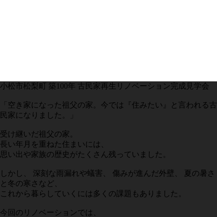
小松市松梨町 築100年 古民家再生リノベーション完成見学会
「空き家になった祖父の家。今では『住みたい』と言われる古
民家になりました。」
受け継いだ祖父の家。
長い年月を重ねた住まいには、
思い出や家族の歴史がたくさん残っていました。
しかし、 深刻な雨漏れや蟻害、 傷みが進んだ外壁、 夏の暑さ
と冬の寒さなど、
これから暮らしていくには多くの課題もありました。
今回のリノベーションでは、