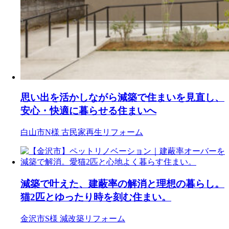
思い出を活かしながら減築で住まいを見直し、
安心・快適に暮らせる住まいへ
白山市N様
古民家再生リフォーム
減築で叶えた、建蔽率の解消と理想の暮らし。
猫2匹とゆったり時を刻む住まい。
金沢市S様
減改築リフォーム