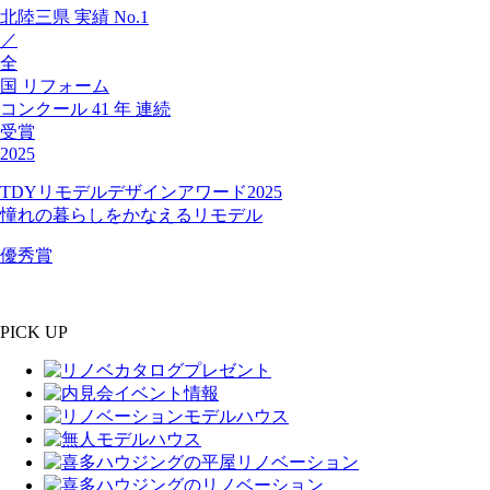
北陸三県
実績
No.1
／
全
国
リフォーム
コンクール
41
年
連続
受賞
2025
TDYリモデルデザインアワード2025
憧れの暮らしをかなえるリモデル
優秀賞
PICK UP