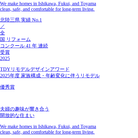
We make homes in Ishikawa, Fukui, and Toyama
clean, safe, and comfortable for long-term living.
北陸三県
実績
No.1
／
全
国
リフォーム
コンクール
41
年
連続
受賞
2025
TDYリモデルデザインアワード
2025年度 家族構成・年齢変化に伴うリモデル
優秀賞
夫婦の趣味が響き合う
開放的な住まい
We make homes in Ishikawa, Fukui, and Toyama
clean, safe, and comfortable for long-term living.