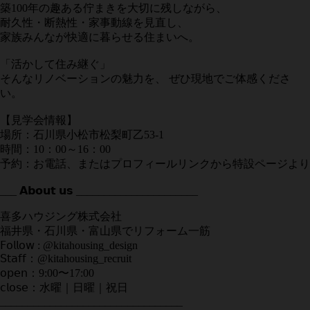
築100年の趣ある佇まきを大切に残しながら、
耐久性・断熱性・家事動線を見直し、
家族みんなが快適に暮らせる住まいへ。
「活かして住み継ぐ」
そんなリノベーションの魅力を、 ぜひ現地でご体感くださ
い。
【見学会情報】
場所：石川県小松市松梨町乙53-1
時間：10：00～16：00
予約：お電話、またはプロフィールリンクから特設ページより
___ 𝗔𝗯𝗼𝘂𝘁 𝘂𝘀 ______________________
喜多ハウジング株式会社
福井県・石川県・富山県でリフォーム一筋
𝖥𝗈𝗅𝗅𝗈𝗐 : @kitahousing_design
𝖲𝗍𝖺𝖿𝖿：@kitahousing_recruit
𝗈𝗉𝖾𝗇：9:00〜17:00
𝖼𝗅𝗈𝗌𝖾：水曜｜日曜｜祝日
_________________________________