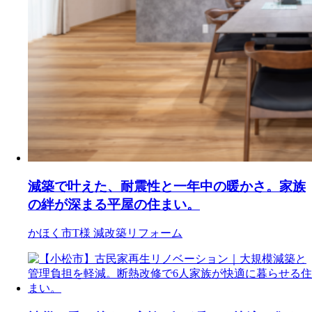
減築で叶えた、耐震性と一年中の暖かさ。家族
の絆が深まる平屋の住まい。
かほく市T様
減改築リフォーム