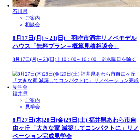
石川県
ご案内
相談会
8月17日(月)～23(日) 羽咋市酒井リノベモデル
ハウス「無料プラン＋概算見積相談会」
8月17日(月)～23(日)｜10：00～16：00 ※水曜日を除く
福井県
ご案内
見学会
8月27日(木)28日(金)29日(土) 福井県あわら市自
由ヶ丘「大きな家 減築してコンパクトに」リノ
ベーション完成見学会