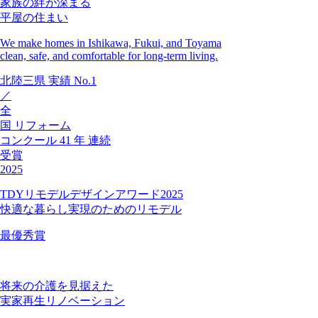
家族の絆が深まる
平屋の住まい
We make homes in Ishikawa, Fukui, and Toyama
clean, safe, and comfortable for long-term living.
北陸三県
実績
No.1
／
全
国
リフォーム
コンクール
41
年
連続
受賞
2025
TDYリモデルデザインアワード2025
快適な暮らし実現のためのリモデル
最優秀賞
将来の介護を見据えた
実家再生リノベーション